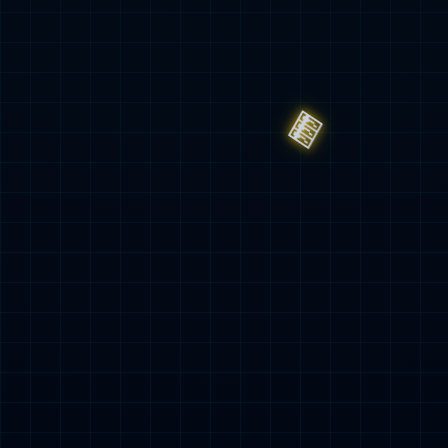
作交流总结会暨第四季度中央驻琼企业
党建联席会在海口召开，会议公布了第
2025-03-13
三批海南自贸港国企党建品牌等名单。
抗风一线 党旗飘扬丨致敬台风中
的最美身影⑤
9月7日上午，八一分公司迅速行动，组
织党员干部力量，成立应急党员突击
队，第一时间奔赴分公司各片区区域，
2024-09-18
展开了一场与时间赛跑的灾后清理行
动，在大风、大雨中充分发挥基层党组
织战斗堡垒作用和党员先锋模范作用。
抗风一线 党旗飘扬丨致敬台风中
的最美身影④
金联加工分公司党支部在金橡公司党委
的坚强领导下，以高度的责任感和使命
感，迅速组织党员干部行动起来抗风自
2024-09-14
救、灾后重建，成为金联加工分公司抗
风救灾的坚实力量。
驰援海口市灾后重建 风雨中彰显
金橡党员新“锋”彩
9月11日下午，金橡公司总部党员干部