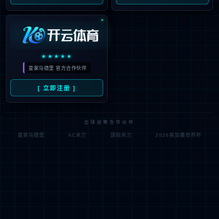
考核会议。必一运动长征分公司、红光
2026-04-16
分公司等10家二级党组织书记现场述
职，必一运动党委书记、董事长王宏向
参加会议并逐一点评。
必一运动540余名党组织书记齐聚
澄迈集中“充电”
3月30日，必一运动2026年党组织书记
岗位能力提升培训班在澄迈开班，来自
各级党组织的540余名书记参加培训。
2026-04-07
党建铸魂｜必一运动组织开展冬
春管主题党日活动
1月10日，必一运动组织开展以冬春管
为主题的主题党日活动，通过生产现场
动员、技术标准宣贯、管护责任压实等
2026-01-12
方式，推动党建与生产深度融合，为天
然橡胶产业可持续发展和全年稳产高产
筑牢基础。
西培分公司开展“义务献肥促冬
管”主题党日活动
为推进党建工作与生产经营深度融合，
12月8日，西培分公司组织党员干部前