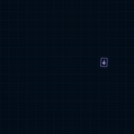
2025-07-23
动，为总部中层副职及以上党员干部讲
授专题党课。
王宏向深入爱德福生产车间讲党
课
6月20日，必一运动党委书记、董事长
王宏向为安徽秦栏镇爱德福公司乳胶发
泡加工厂生产车间的70余名干部员工讲
2025-07-23
授“读百年大党历史，树改革发展信心”
专题党课。
必一运动召开2025年党风廉政建
设和反腐败工作会议
2月25日，必一运动以“现场+视频”的形
式召开2025年党风廉政建设和反腐败工
作会议。
2025-03-15
必一运动：党建领航，奏响发展
“三部曲”
这些年，必一运动的变化有目共睹