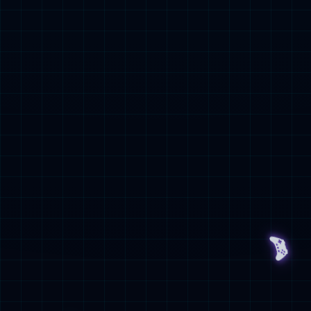
26人主动请缨，到龙华区滨海茉莉路协
助金贸街道万绿园社区开展街道垃圾清
2024-09-14
理工作，以实际行动为灾后海口早日恢
复正常生产生活秩序尽一份力。
第1页
下一页
尾页
共66条/4页
First
Previous
Page1
Next
Last
66 items in total/4page
No data available at the moment