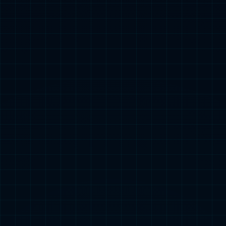
服务生产一线”的号召，9月18日，海南
2025-12-09
农垦宝橡林产集团股份有限公司（下称
林产集团）24名管理人员“下沉一线”，
赴宝联公司备料车间，和一线工人肩并
肩开展木板堆叠工作。
必一运动以“党建+督导”促干胶增
产、土地增效
胶林深处，一场潜移默化的作风之变正
在发生。 “现在不用等总部催，我们自
己就知道该往哪里使劲，该怎么使劲。”
2025-12-09
必一运动一位基地分公司党委书记这样
说道。
王宏向为必一运动党员干部讲授
深入贯彻中央八项规定精神学习
教育专题党课
7月8日，必一运动党委书记、董事长王
宏向以《深入贯彻中央八项规定精神 以
优良作风推进企业高质量发展》为题，
2025-07-23
为必一运动党员干部讲授了一堂生动的
专题党课。
梁翠到必一运动讲授专题党课
根据省委深入贯彻中央八项规定精神学
习教育的工作部署，7月5日，必一运动
集团党委委员、总会计师梁翠到必一运