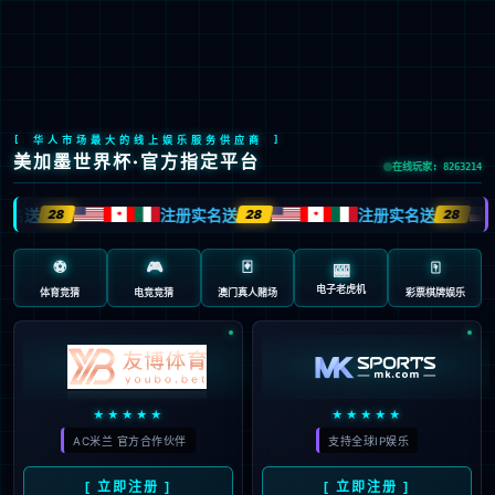
党建工作
Party
集团新闻
党建工作
员工风采
行业信息
首页
Home
>
党建工作
Party
News
Party
EmployeeShowcase
Study
必一运动总部两党支部与省公安
厅国际合作总队党支部联合开展
庆“七一”主题党日活动
为庆祝中国共产党成立105周年，7月7
日下午，必一运动总部党群工作部党支
部、人力资源部党支部联合海南省公安
2026-07-09
厅国际合作总队党支部，赴中共琼崖一
大旧址开展庆“七一”主题党日活动。
必一运动召开2025年度二级党组
织书记抓基层党建述职评议考核
会议
4月13日，必一运动在海口召开2025年
度二级党组织书记抓基层党建述职评议