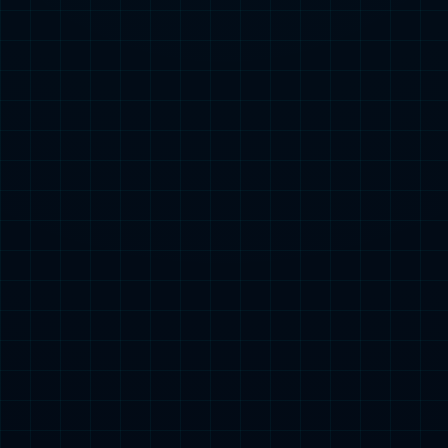
2025-03-14
必一运动基层党组织和党员荣获
海南省国资委抗击超强台风“摩
羯”中表现突出的先进基层党组织
近日，中共海南省国有资产监督管理委
和优秀共产党员荣誉称号
员会下发《关于表彰在抗击超强台风“摩
羯”中表现突出的先进基层党组织和优秀
2025-03-14
共产党员表扬的通报》。
必一运动多个基层党组织和党员
荣获必一运动集团抗击超强台风
“摩羯”中表现突出的先进基层党
近日，中共海南省农垦投资控股集团有
组织和优秀共产党员荣誉称号
限公司委员会下发《关于表彰在抗击超
强台风”摩羯“中表现突出的先进基层党
2025-03-13
组织和优秀共产党员的决定》。必一运
动党委、金鸡岭分公司红明党总支、西
联分公司新盈片区党总支、红光分公司
红旗片区党总支第四支部等4个先进基
层党组织，必一运动党委委员、副总经
理陈皞，人力资源部高雷，瑞橡公司翟
必一运动双党建品牌获评“第三批
翊先，红华分
自贸港国企党建品牌”
近日，海南省国资系统2024年度党建工