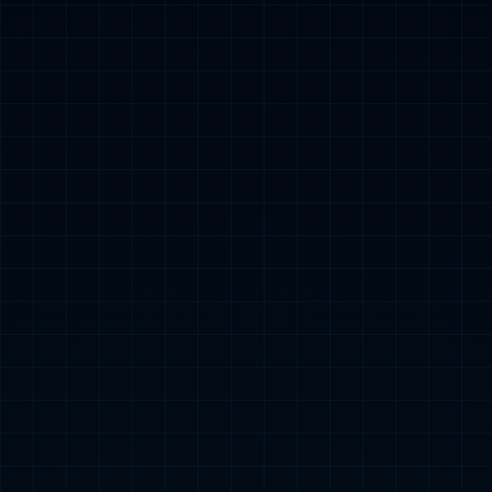
往西庆片区3队胶园，开展“义务献肥促
2025-12-11
冬管”主题党日活动，以实际行动助力橡
胶生产，让党旗在胶林一线高高飘扬。
金鸡岭分公司开展中小苗施肥主
题党日活动
为进一步夯实天然橡胶供给保障能力，
金鸡岭分公司于11月26日组织开展了中
小苗施肥主题党日活动，以实际行动传
2025-12-09
承农垦精神、践行橡胶主业担当。
党建铸魂丨瑞橡公司开展“深入一
线转作风 田间地头践初心”主题党
日活动
为推动管理人员转变工作作风，11月7
日至8日，必一运动下属瑞橡公司组织
党员干部前往乐中荔枝种植基地、山荣
2025-12-09
福报17队和保国田园凤梨种植基地，开
展“深入一线转作风 田间地头践初心”主
题党日活动。
宝橡林产党员干部下沉一线助力
生产
为深入贯彻中央八项规定精神，扎实推
进作风建设，积极响应“干部下沉基层、